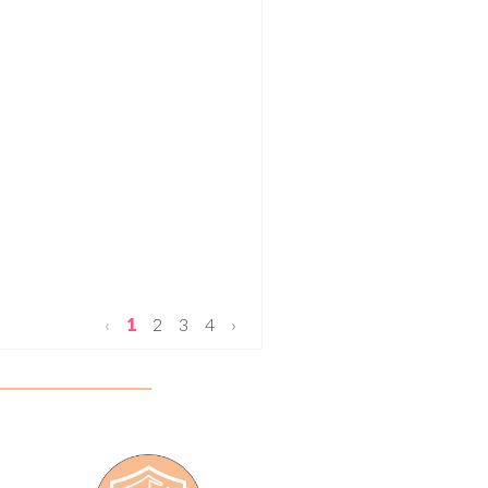
‹
1
2
3
4
›