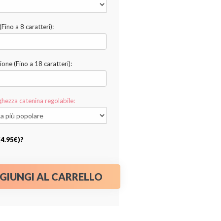
Fino a 8 caratteri):
ione (Fino a 18 caratteri):
ghezza catenina regolabile:
4.95€)?
GIUNGI AL CARRELLO