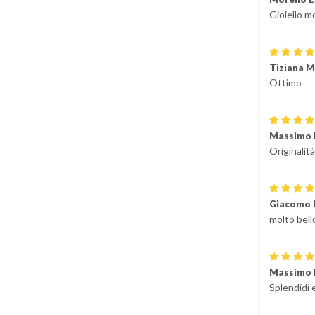
Gioiello m
Tiziana M
Ottimo
Massimo 
Originalità
Giacomo 
molto bello.
Massimo 
Splendidi e