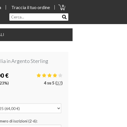
0
a
Traccia il tuo ordine
LI
ia in Argento Sterling
00 €
(23%)
4
su
5 (
37
)
mero di iscrizioni (2-6):